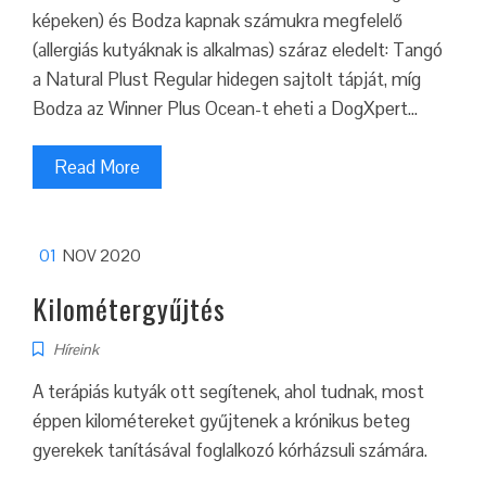
képeken) és Bodza kapnak számukra megfelelő
(allergiás kutyáknak is alkalmas) száraz eledelt: Tangó
a Natural Plust Regular hidegen sajtolt tápját, míg
Bodza az Winner Plus Ocean-t eheti a DogXpert…
Read More
01
NOV 2020
Kilométergyűjtés
Híreink
A terápiás kutyák ott segítenek, ahol tudnak, most
éppen kilométereket gyűjtenek a krónikus beteg
gyerekek tanításával foglalkozó kórházsuli számára.