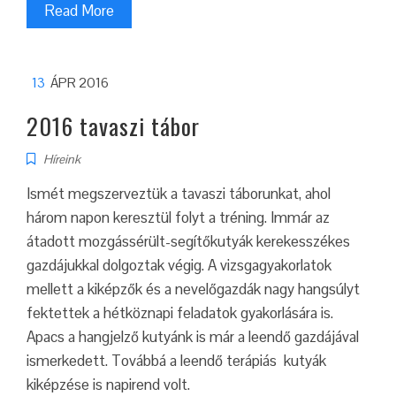
Read More
13
ÁPR 2016
2016 tavaszi tábor
Híreink
Ismét megszerveztük a tavaszi táborunkat, ahol
három napon keresztül folyt a tréning. Immár az
átadott mozgássérült-segítőkutyák kerekesszékes
gazdájukkal dolgoztak végig. A vizsgagyakorlatok
mellett a kiképzők és a nevelőgazdák nagy hangsúlyt
fektettek a hétköznapi feladatok gyakorlására is.
Apacs a hangjelző kutyánk is már a leendő gazdájával
ismerkedett. Továbbá a leendő terápiás kutyák
kiképzése is napirend volt.