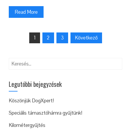
Read More
1
2
3
Következő
Legutóbbi bejegyzések
Köszönjük DogXpert!
Speciális támasztóhámra gyűjtünk!
Kilométergyűjtés