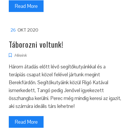
Read More
26
OKT 2020
Táborozni voltunk!
Híreink
Három átadás előtt lévő segítőkutyánkkal és a
terápiás csapat közel felével jártunk megint
Berekfürdőn. Segítőkutyáink közül Rigó Katával
ismerkedett, Tangó pedig Jenővel igyekezett
összhangba kerülni. Perec még mindig keresi az igazit,
aki számára ideális társ lehetne!
Read More