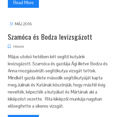
Read More
31
MÁJ 2016
Szamóca és Bodza levizsgázott
Híreink
Május utolsó hetében két segítő kutyánk
levizsgázott. Szamóca és gazdája Ági illetve Bodza és
Anna mozgássérült-segítőkutya vizsgát tettek.
Mindkét gazda élete második segítőkutyáját kapta
meg.Julinak és Katának köszönjük, hogy másfél évig
nevelték, képezték a kutyákat és Mártának aki a
kiképzést vezette. Rita kiképzői munkája nagyban
elősegítette a sikeres vizsgát.