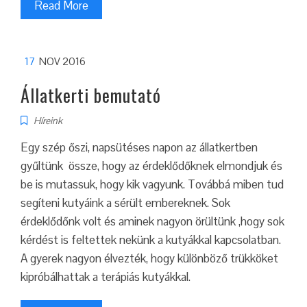
Read More
17
NOV 2016
Állatkerti bemutató
Híreink
Egy szép őszi, napsütéses napon az állatkertben
gyűltünk össze, hogy az érdeklődőknek elmondjuk és
be is mutassuk, hogy kik vagyunk. Továbbá miben tud
segíteni kutyáink a sérült embereknek. Sok
érdeklődőnk volt és aminek nagyon örültünk ,hogy sok
kérdést is feltettek nekünk a kutyákkal kapcsolatban.
A gyerek nagyon élvezték, hogy különböző trükköket
kipróbálhattak a terápiás kutyákkal.