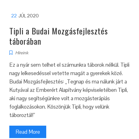
22
JÚL 2020
Tipli a Budai Mozgásfejlesztés
táborában
Híreink
Ez a nyár sem telhet el számunkra táborok nélkül. Tipli
nagy lelkesedéssel vetette magát a gyerekek közé.
Budai Mozgásfejlesztés: „Tegnap és ma nálunk járt a
Kutyával az Emberért Alapítvány képviseletében Tipli,
aki nagy segítségünkre volt a mozgásterápiás
foglalkozásokon. Köszönjük Tipli, hogy velünk
táboroztál!”
Read More