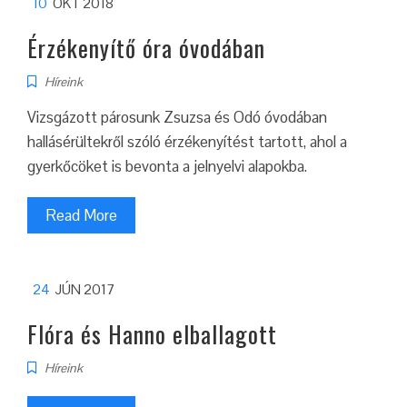
10
OKT 2018
Érzékenyítő óra óvodában
Híreink
Vizsgázott párosunk Zsuzsa és Odó óvodában
hallásérültekről szóló érzékenyítést tartott, ahol a
gyerkőcöket is bevonta a jelnyelvi alapokba.
Read More
24
JÚN 2017
Flóra és Hanno elballagott
Híreink