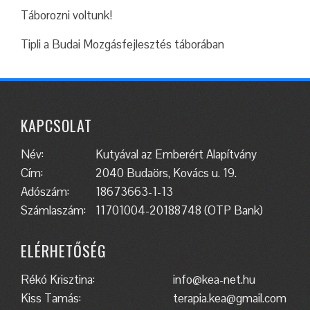
Táborozni voltunk!
Tipli a Budai Mozgásfejlesztés táborában
KAPCSOLAT
Név:
Kutyával az Emberért Alapítvány
Cím:
2040 Budaörs, Kovács u. 19.
Adószám:
18673663-1-13
Számlaszám:
11701004-20188748 (OTP Bank)
ELÉRHETŐSÉG
Rékó Krisztina:
info@kea-net.hu
Kiss Tamás:
terapia.kea@gmail.com