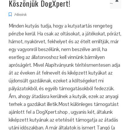
Köszönjük DogXpert!
Híreink
Minden kutyás tudja, hogy a kutyatartás rengeteg
pénzbe kerül. Ha csak az oltásokat, a játékokat, pórázt,
hámot, nyakörvet, fekhelyet és az ételt említjük, már
egy vagyonról beszélünk, nem beszélve arról, ha
esetleg az állatorvoshoz kell vinnünk bármilyen
apróságért. Mivel Alapítványunk térítésmentesen adja
át az éveken át felnevelt és kiképzett kutyákat az
újdonsült gazdáknak, ezeket a költségeket mi
pályázatokból, és egyéb támogatásokból fedezzük.
Ám, ahogy átadásra kerülnek a kutyák, ezek az anyagi
terhek a gazdákat illetik.Most különleges támogatást
ajánlott fel a DogXpert.shop , ugyanis két, általunk
kiképzett kutyának az etetését támogatja az átadás
utáni időszakban. A már általatok is ismert Tangó (a