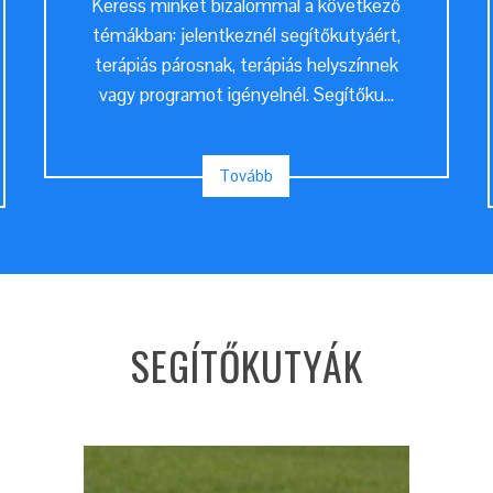
Keress minket bizalommal a következő
témákban: jelentkeznél segítőkutyáért,
terápiás párosnak, terápiás helyszínnek
vagy programot igényelnél. Segítőku...
Tovább
SEGÍTŐKUTYÁK