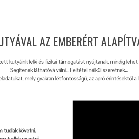
UTYÁVAL AZ EMBERÉRT ALAPÍTV
ett kutyáink lelki és fizikai támogatást nyújtanak, mindig lehet
Segítenek láthatóvá válni… Feltétel nélkül szeretnek…
eladatukat, mely gyakran létfontosságú, az apró érintésektől a 
 tudlak követni.