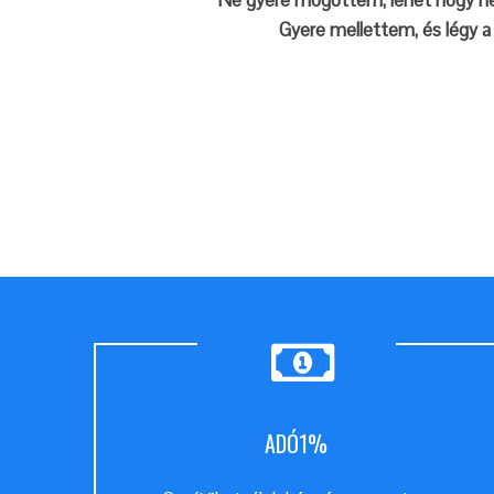
Ne gyere mögöttem, lehet hogy ne
Gyere mellettem, és légy a
ADÓ1%