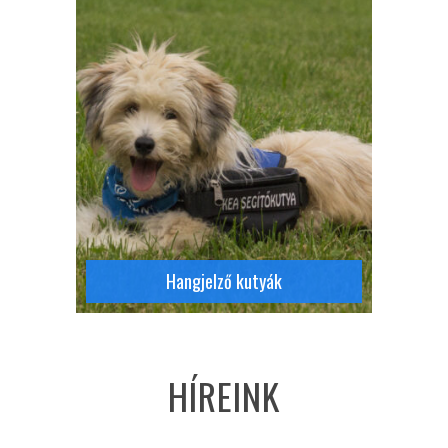
Részletek
Hangjelző kutyák
HÍREINK