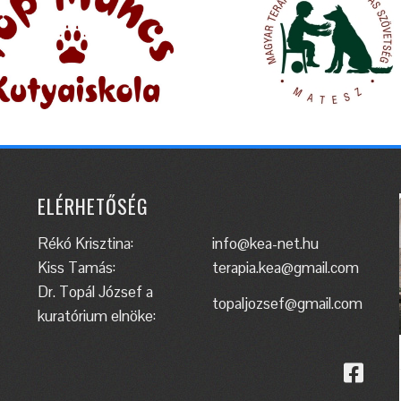
ELÉRHETŐSÉG
Rékó Krisztina:
info@kea-net.hu
Kiss Tamás:
terapia.kea@gmail.com
Dr. Topál József a
topaljozsef@gmail.com
kuratórium elnöke: