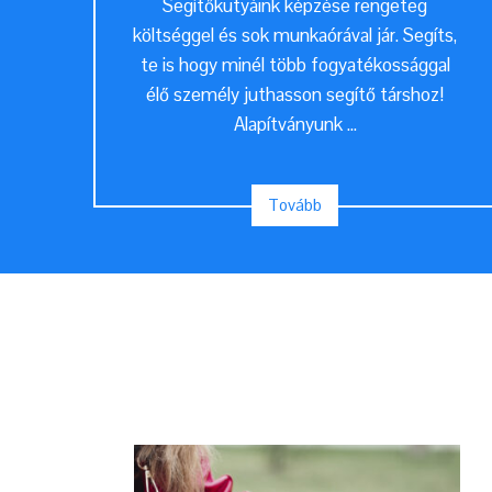
Segítőkutyáink képzése rengeteg
költséggel és sok munkaórával jár. Segíts,
te is hogy minél több fogyatékossággal
élő személy juthasson segítő társhoz!
Alapítványunk ...
Tovább