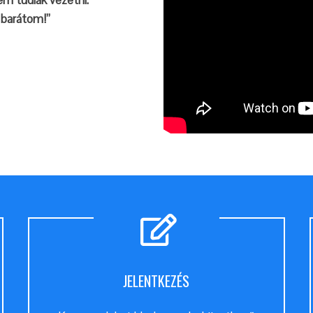
m tudlak vezetni.
 barátom!”
JELENTKEZÉS