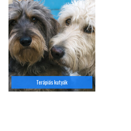
Részletek
Terápiás kutyák