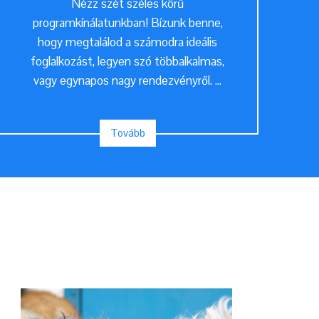
Nézz szét széles körű
programkínálatunkban! Bízunk benne,
hogy megtalálod a számodra ideális
foglalkozást, legyen szó többalkalmas,
vagy egynapos nagy rendezvényről. ...
Tovább