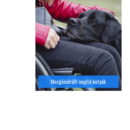
Részletek
Mozgássérült-segítő kutyák