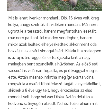
Mit is lehet ilyenkor mondani… Dió, 15 éves volt, öreg
kutya, ahogy szokták itt vidéken mondani. Már nem
ugrott le a teraszról, hanem megfontoltan lesétált,
már nem pattant fel minden vendéghez, hanem
mikor azok leültek, elhelyezkedtek, akkor ment oda
hozzájuk az elvárt simogatásért, Kialakult a melegben
is az új rutin, reggel és este, éjszaka kint, a nagy
melegben bent szundikált a hűvösben. Az előző esti
vacsorát is vidáman fogadta, és jó étvággyal meg is
ette. Aztán másnap, mintha még így akarta volna,
megvárta a család többi érkező tagját, a gyerkőcöket,
akiknek a 8 éve úgy telt, hogy érkezéskor az első
mondat volt, hogy hol van Dióka. Aztán délután a
kedvenc szőnyegén elaludt. Nehéz felsorolnom mit