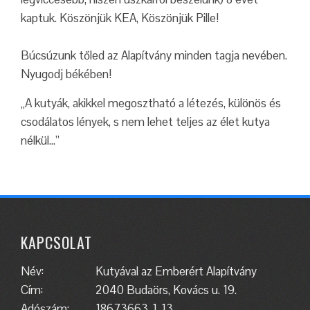
kaptuk. Köszönjük KEA, Köszönjük Pille!
Búcsúzunk tőled az Alapítvány minden tagja nevében.
Nyugodj békében!
„A kutyák, akikkel megosztható a létezés, különös és
csodálatos lények, s nem lehet teljes az élet kutya
nélkül…”
KAPCSOLAT
Név:
Kutyával az Emberért Alapítvány
Cím:
2040 Budaörs, Kovács u. 19.
Adószám:
18673663-1-13