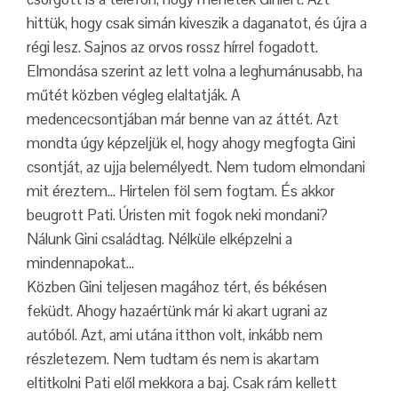
hittük, hogy csak simán kiveszik a daganatot, és újra a
régi lesz. Sajnos az orvos rossz hírrel fogadott.
Elmondása szerint az lett volna a leghumánusabb, ha
műtét közben végleg elaltatják. A
medencecsontjában már benne van az áttét. Azt
mondta úgy képzeljük el, hogy ahogy megfogta Gini
csontját, az ujja belemélyedt. Nem tudom elmondani
mit éreztem… Hirtelen föl sem fogtam. És akkor
beugrott Pati. Úristen mit fogok neki mondani?
Nálunk Gini családtag. Nélküle elképzelni a
mindennapokat…
Közben Gini teljesen magához tért, és békésen
feküdt. Ahogy hazaértünk már ki akart ugrani az
autóból. Azt, ami utána itthon volt, inkább nem
részletezem. Nem tudtam és nem is akartam
eltitkolni Pati elől mekkora a baj. Csak rám kellett