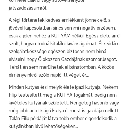
konferenciákról vagy autóversenyzői
játszadozásaimról.
A régi történetek kedves emlékként jönnek elő, a
jövővel kapcsolatban sincs semmi negatív érzésem,
csak a jelen nehéz a KUTYÁM nélkül. Egész élete arról
szólt, hogyan tudná kitalálni kívánságaimat. Életvidám
szolgálatkészsége egészen biztosan nem bírná
elviselni, hogy Ő okozzon Gazdájának szomorúságot.
Tehát én sem merülhetek el bánatomban. A közös
élményeinkről szóló napló itt véget ér…
Minden kutyás érzi melyik élete igazi kutyája. Nekem
Filip testesített meg a KUTYA fogalmát, pedig nem
kivételes kutyának született. Rengeteg hasonló vagy
még jobb adottságú kutya él most is gazdája mellett.
Talán Filip példáját látva több ember elgondolkodik a
kutyáinkban lévő lehetőségeken…