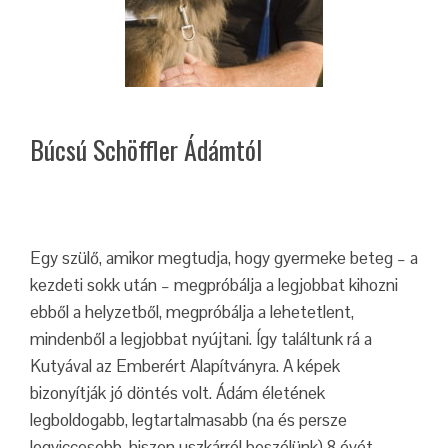
Búcsú Schöffler Ádámtól
Egy szülő, amikor megtudja, hogy gyermeke beteg – a
kezdeti sokk után – megpróbálja a legjobbat kihozni
ebből a helyzetből, megpróbálja a lehetetlent,
mindenből a legjobbat nyújtani. Így találtunk rá a
Kutyával az Emberért Alapítványra. A képek
bizonyítják jó döntés volt. Ádám életének
legboldogabb, legtartalmasabb (na és persze
legviccesebb, hiszen uszkárról beszélünk) 8 évét