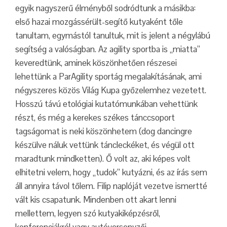
egyik nagyszerű élményből sodródtunk a másikba:
első hazai mozgássérült-segítő kutyaként tőle
tanultam, egymástól tanultuk, mit is jelent a négylábú
segítség a valóságban. Az agility sportba is „miatta”
keveredtünk, aminek köszönhetően részesei
lehettünk a ParAgility sportág megalakításának, ami
négyszeres közös Világ Kupa győzelemhez vezetett.
Hosszú távú etológiai kutatómunkában vehettünk
részt, és még a kerekes székes tánccsoport
tagságomat is neki köszönhetem (dog dancingre
készülve náluk vettünk táncleckéket, és végül ott
maradtunk mindketten). Ő volt az, aki képes volt
elhitetni velem, hogy „tudok” kutyázni, és az írás sem
áll annyira távol tőlem. Filip naplóját vezetve ismertté
vált kis csapatunk. Mindenben ott akart lenni
mellettem, legyen szó kutyakiképzésről,