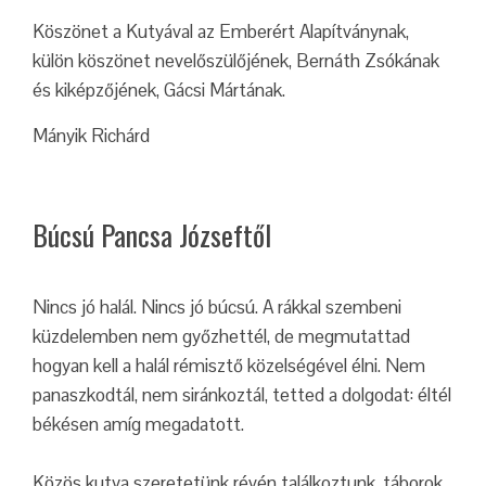
Köszönet a Kutyával az Emberért Alapítványnak,
külön köszönet nevelőszülőjének, Bernáth Zsókának
és kiképzőjének, Gácsi Mártának.
Mányik Richárd
Búcsú Pancsa Józseftől
Nincs jó halál. Nincs jó búcsú. A rákkal szembeni
küzdelemben nem győzhettél, de megmutattad
hogyan kell a halál rémisztő közelségével élni. Nem
panaszkodtál, nem siránkoztál, tetted a dolgodat: éltél
békésen amíg megadatott.
Közös kutya szeretetünk révén találkoztunk, táborok,