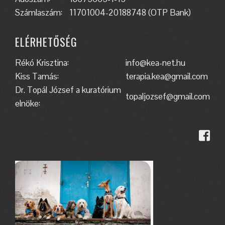
Számlaszám:
11701004-20188748 (OTP Bank)
ELÉRHETŐSÉG
Rékó Krisztina:
info@kea-net.hu
Kiss Tamás:
terapia.kea@gmail.com
Dr. Topál József a kuratórium
topaljozsef@gmail.com
elnöke: