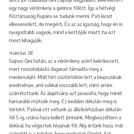
sincs jól. Ráadásul Gini csípője begyulladt, keletkezett
egy nagy vérömleny a gerince fölött. Így a hétvégi
Köztársaság Kupára se tudunk menni. Pati kicsit
elkeseredett, de megérti. És az az igazság, hogy én is
nyugodtabb vagyok, mind a kettőjük miatt, ha ezt
most kihagyják.
március 18.
Sajnos Gini hátán, az a vérömleny azért keletkezett,
mert rosszindulatú daganat támadta meg a
medencéjét. Múlt hét csütörtökön lett a biopsziának
eredménye, ami sokkal rosszabb lett, mint amire
számítottunk. Az alapítvány azt javasolta, hogy minél
hamarabb műtsék meg. Ez kedden délután meg is
történt. Patival ott voltunk az állatkórházban délután
fél 5-ig, utána haza kellett jönnünk. Megbeszéltem a
dokival, ha végeztek hívjanak föl. Alig értünk haza, már
csörgött is a telefon, hogy mehetek Giniért. Azt