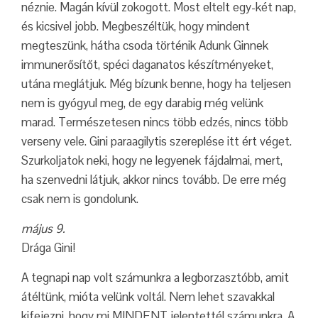
néznie. Magán kívül zokogott. Most eltelt egy-két nap,
és kicsivel jobb. Megbeszéltük, hogy mindent
megteszünk, hátha csoda történik Adunk Ginnek
immunerősítőt, spéci daganatos készítményeket,
utána meglátjuk. Még bízunk benne, hogy ha teljesen
nem is gyógyul meg, de egy darabig még velünk
marad. Természetesen nincs több edzés, nincs több
verseny vele. Gini paraagilytis szereplése itt ért véget.
Szurkoljatok neki, hogy ne legyenek fájdalmai, mert,
ha szenvedni látjuk, akkor nincs tovább. De erre még
csak nem is gondolunk.
május 9.
Drága Gini!
A tegnapi nap volt számunkra a legborzasztóbb, amit
átéltünk, mióta velünk voltál. Nem lehet szavakkal
kifejezni, hogy mi MINDENT jelentettél számunkra. A