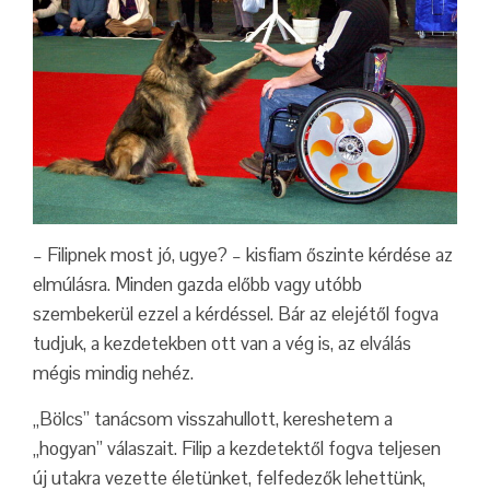
– Filipnek most jó, ugye? – kisfiam őszinte kérdése az
elmúlásra. Minden gazda előbb vagy utóbb
szembekerül ezzel a kérdéssel. Bár az elejétől fogva
tudjuk, a kezdetekben ott van a vég is, az elválás
mégis mindig nehéz.
„Bölcs” tanácsom visszahullott, kereshetem a
„hogyan” válaszait. Filip a kezdetektől fogva teljesen
új utakra vezette életünket, felfedezők lehettünk,