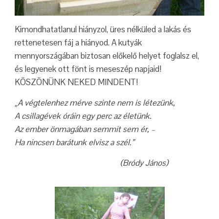
Kimondhatatlanul hiányzol, üres nélküled a lakás és
rettenetesen fáj a hiányod. A kutyák
mennyországában biztosan előkelő helyet foglalsz el,
és legyenek ott fönt is meseszép napjaid!
KÖSZÖNÜNK NEKED MINDENT!
„A végtelenhez mérve szinte nem is létezünk,
A csillagévek óráin egy perc az életünk.
Az ember önmagában semmit sem ér, –
Ha nincsen barátunk elvisz a szél.”
(Bródy János)