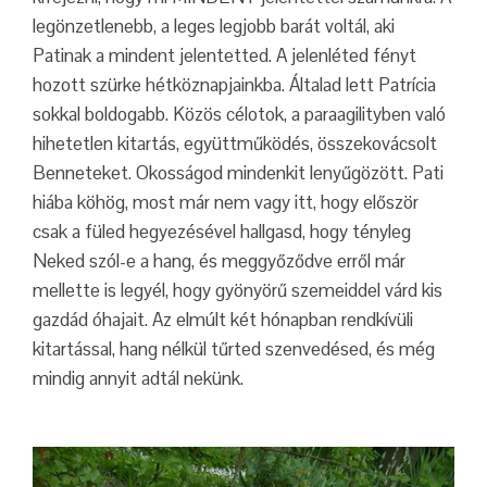
legönzetlenebb, a leges legjobb barát voltál, aki
Patinak a mindent jelentetted. A jelenléted fényt
hozott szürke hétköznapjainkba. Általad lett Patrícia
sokkal boldogabb. Közös célotok, a paraagilityben való
hihetetlen kitartás, együttműködés, összekovácsolt
Benneteket. Okosságod mindenkit lenyűgözött. Pati
hiába köhög, most már nem vagy itt, hogy először
csak a füled hegyezésével hallgasd, hogy tényleg
Neked szól-e a hang, és meggyőződve erről már
mellette is legyél, hogy gyönyörű szemeiddel várd kis
gazdád óhajait. Az elmúlt két hónapban rendkívüli
kitartással, hang nélkül tűrted szenvedésed, és még
mindig annyit adtál nekünk.