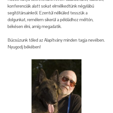
konferenciák alatt sokat elmélkedtünk négylábú
segítőtársainkról. Ezentúl nélküled tesszük a
dolgunkat, remélem sikerül a példádhoz méltón,
békésen élni, amíg megadatik.
Búcsúzunk tőled az Alapítvány minden tagja nevében.
Nyugodj békében!