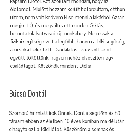
kaptam Diótól. Azt szoktam mondani, hogy az
életemet. Mielőtt hozzám került befordultam, otthon
ültem, nem volt kedvem ki se menni a lakásból. Aztán
megjött Ő, és megváltozott minden. Séták,
bemutatók, kutyasuli, új munkahely. Nem csak a
fizikai segítsége volt a legfőbb, hanem a lelki segítség,
ami sokat jelentett. Csodálatos 13 év volt, amit
együtt töltöttünk, nagyon nehéz elveszíteni egy
családtagot. Köszönök mindent Dióka!
Búcsú Dontól
Szomorú hír miatt írok Önnek, Doni, a segítőm és hű
társam ebben az életben, 16 éves korában ma délután
elhagyta ezt a földi létet. Köszönöm a sorsnak és