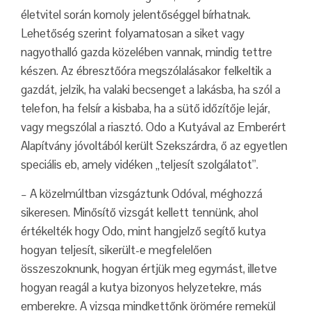
életvitel során komoly jelentőséggel bírhatnak.
Lehetőség szerint folyamatosan a siket vagy
nagyothalló gazda közelében vannak, mindig tettre
készen. Az ébresztőóra megszólalásakor felkeltik a
gazdát, jelzik, ha valaki becsenget a lakásba, ha szól a
telefon, ha felsír a kisbaba, ha a sütő időzítője lejár,
vagy megszólal a riasztó. Odo a Kutyával az Emberért
Alapítvány jóvoltából került Szekszárdra, ő az egyetlen
speciális eb, amely vidéken „teljesít szolgálatot”.
– A közelmúltban vizsgáztunk Odóval, méghozzá
sikeresen. Minősítő vizsgát kellett tennünk, ahol
értékelték hogy Odo, mint hangjelző segítő kutya
hogyan teljesít, sikerült-e megfelelően
összeszoknunk, hogyan értjük meg egymást, illetve
hogyan reagál a kutya bizonyos helyzetekre, más
emberekre. A vizsga mindkettőnk örömére remekül