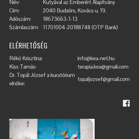
Név:
Kutyával az Emberért Alapítvány
Cím:
2040 Budaörs, Kovács u. 19.
Adószám:
18673663-1-13
Számlaszám:
11701004-20188748 (OTP Bank)
ELÉRHETŐSÉG
Rékó Krisztina:
info@kea-net.hu
Kiss Tamás:
terapia.kea@gmail.com
Dr. Topál József a kuratórium
topaljozsef@gmail.com
elnöke: