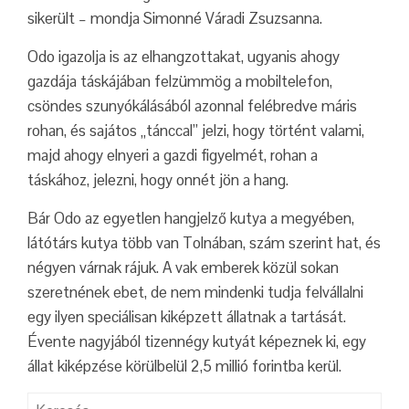
sikerült – mondja Simonné Váradi Zsuzsanna.
Odo igazolja is az elhangzottakat, ugyanis ahogy
gazdája táskájában felzümmög a mobiltelefon,
csöndes szunyókálásából azonnal felébredve máris
rohan, és sajátos „tánccal” jelzi, hogy történt valami,
majd ahogy elnyeri a gazdi figyelmét, rohan a
táskához, jelezni, hogy onnét jön a hang.
Bár Odo az egyetlen hangjelző kutya a megyében,
látótárs kutya több van Tolnában, szám szerint hat, és
négyen várnak rájuk. A vak emberek közül sokan
szeretnének ebet, de nem mindenki tudja felvállalni
egy ilyen speciálisan kiképzett állatnak a tartását.
Évente nagyjából tizennégy kutyát képeznek ki, egy
állat kiképzése körülbelül 2,5 millió forintba kerül.