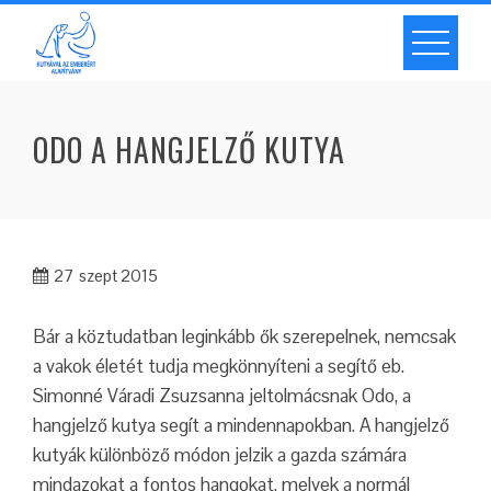
ODO A HANGJELZŐ KUTYA
27
szept 2015
Bár a köztudatban leginkább ők szerepelnek, nemcsak
a vakok életét tudja megkönnyíteni a segítő eb.
Simonné Váradi Zsuzsanna jeltolmácsnak Odo, a
hangjelző kutya segít a mindennapokban. A hangjelző
kutyák különböző módon jelzik a gazda számára
mindazokat a fontos hangokat, melyek a normál