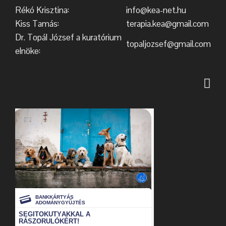
Rékó Krisztina:
info@kea-net.hu
Kiss Tamás:
terapia.kea@gmail.com
Dr. Topál József a kuratórium
topaljozsef@gmail.com
elnöke: