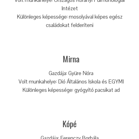
Volt munkahelye: Országos Korányi Pulmonológiai
Intézet
Különleges képessége: mosolyával képes egész
családokat felderíteni
Mirna
Gazdája: Gyüre Nóra
Volt munkahelye: Dió Általános Iskola és EGYMI
Különleges képessége: gyógyító pacsikat ad
Kópé
Gazdája: Ferenczy Borbála