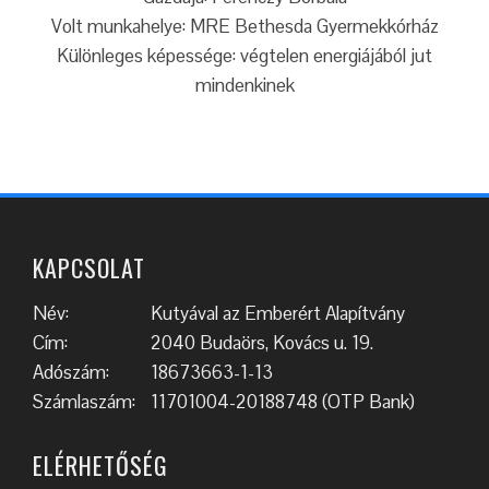
Volt munkahelye: MRE Bethesda Gyermekkórház
Különleges képessége: végtelen energiájából jut
mindenkinek
KAPCSOLAT
Név:
Kutyával az Emberért Alapítvány
Cím:
2040 Budaörs, Kovács u. 19.
Adószám:
18673663-1-13
Számlaszám:
11701004-20188748 (OTP Bank)
ELÉRHETŐSÉG